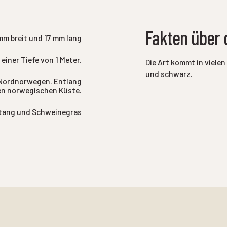
Fakten über 
 mm breit und 17 mm lang
iner Tiefe von 1 Meter.
Die Art kommt in vielen
und schwarz.
s Nordnorwegen. Entlang
en norwegischen Küste.
tang und Schweinegras