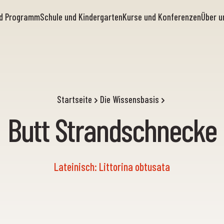
nd Programm
Schule und Kindergarten
Kurse und Konferenzen
Über u
Startseite
Die Wissensbasis
Butt Strandschnecke
Lateinisch: Littorina obtusata