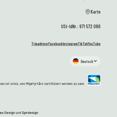
Karte
USt-IdNr.: 971 572 086
Tripadvisor
Facebook
Instagram
TikTok
YouTube
Deutsch
n ist stolz, von Miljøfyrtårn zertifiziert worden zu sein.
es Design
und
Spirdesign