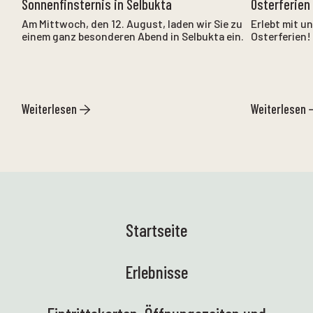
Sonnenfinsternis in Selbukta
Osterferien
Am Mittwoch, den 12. August, laden wir Sie zu
Erlebt mit u
einem ganz besonderen Abend in Selbukta ein.
Osterferien!
Weiterlesen
Weiterlesen
Startseite
Erlebnisse