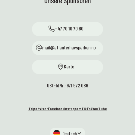
Unsere Sponsoren
+47 70 10 70 60
mail@atlanterhavsparken.no
Karte
USt-IdNr.: 971 572 086
Tripadvisor
Facebook
Instagram
TikTok
YouTube
Deutsch