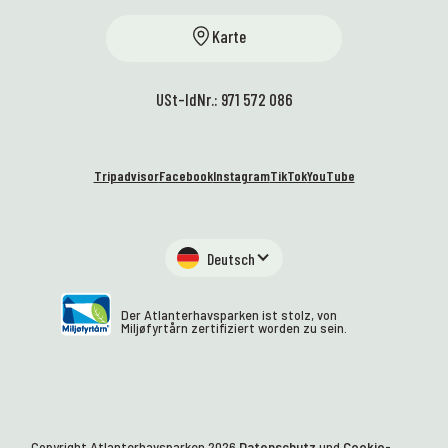
Karte
USt-IdNr.: 971 572 086
Tripadvisor
Facebook
Instagram
TikTok
YouTube
Deutsch
Der Atlanterhavsparken ist stolz, von
Miljøfyrtårn zertifiziert worden zu sein.
Copyright Atlanterhavsparken
2026
Datenschutz
und
Cookie-