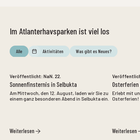
Im Atlanterhavsparken ist viel los
Alle
Aktivitäten
Was gibt es Neues?
NaN. 12.
bis
NaN. 12.
Veröffentlicht:
NaN. 22.
Veröffentlic
Sonnenfinsternis in Selbukta
Osterferien
Am Mittwoch, den 12. August, laden wir Sie zu
Erlebt mit u
einem ganz besonderen Abend in Selbukta ein.
Osterferien!
Weiterlesen
Weiterlesen