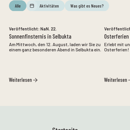
Alle
Aktivitäten
Was gibt es Neues?
NaN. 12.
bis
NaN. 12.
Veröffentlicht:
NaN. 22.
Veröffentlic
Sonnenfinsternis in Selbukta
Osterferien
Am Mittwoch, den 12. August, laden wir Sie zu
Erlebt mit u
einem ganz besonderen Abend in Selbukta ein.
Osterferien!
Weiterlesen
Weiterlesen
Startseite