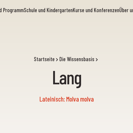
nd Programm
Schule und Kindergarten
Kurse und Konferenzen
Über u
Startseite
Die Wissensbasis
Lang
Lateinisch: Molva molva