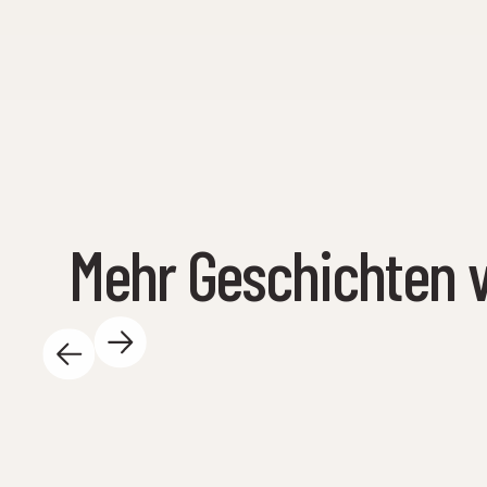
Mehr Geschichten 
14. Mai 2025
Es gibt so viel Spannendes bei
Wissenszentrum pro Tag – und wir lieben es!