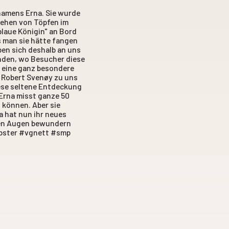
amens Erna. Sie wurde
iehen von Töpfen im
blaue Königin" an Bord
 man sie hätte fangen
ben sich deshalb an uns
unden, wo Besucher diese
 eine ganz besondere
d Robert Svenøy zu uns
iese seltene Entdeckung
 Erna misst ganze 50
 können. Aber sie
a hat nun ihr neues
nen Augen bewundern
obster #vgnett #smp