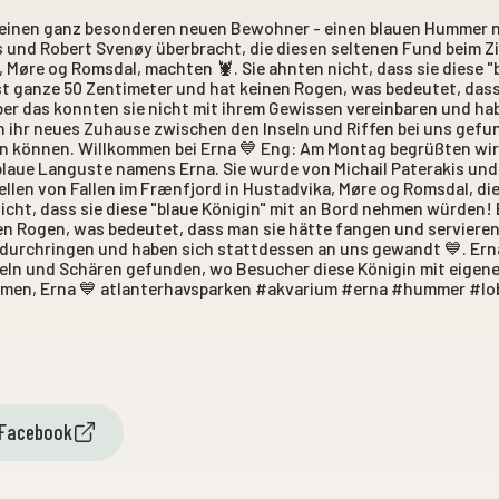
einen ganz besonderen neuen Bewohner - einen blauen Hummer n
s und Robert Svenøy überbracht, die diesen seltenen Fund beim Z
 Møre og Romsdal, machten 🦞. Sie ahnten nicht, dass sie diese "
t ganze 50 Zentimeter und hat keinen Rogen, was bedeutet, dass
er das konnten sie nicht mit ihrem Gewissen vereinbaren und ha
n ihr neues Zuhause zwischen den Inseln und Riffen bei uns gef
n können. Willkommen bei Erna 💙 Eng: Am Montag begrüßten wir
blaue Languste namens Erna. Sie wurde von Michail Paterakis un
ellen von Fallen im Frænfjord in Hustadvika, Møre og Romsdal, d
icht, dass sie diese "blaue Königin" mit an Bord nehmen würden!
en Rogen, was bedeutet, dass man sie hätte fangen und servieren
 durchringen und haben sich stattdessen an uns gewandt 💙. Ern
eln und Schären gefunden, wo Besucher diese Königin mit eige
ommen, Erna 💙 atlanterhavsparken #akvarium #erna #hummer #l
 Facebook