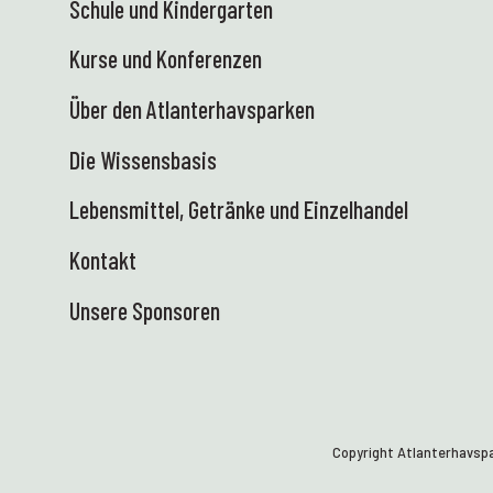
Schule und Kindergarten
Wissenschaftsauto ist endlich da – und wir
sind begeistert! Elektrisch, auslaufsicher
Kurse und Konferenzen
und bereit, Wissen und Ausrüstung sicher zu
Schulen zu transportieren. Nun freuen wir uns
Über den Atlanterhavsparken
riesig auf die Begegnung mit neugierigen und
experimentierfreudigen Studierenden der
Die Wissensbasis
Zukunft – auf Rädern! ⭐ GER: Im Science
Lebensmittel, Getränke und Einzelhandel
Center passieren derzeit so viele spannende
Dinge – und wir lieben es! Hier sind einige
Kontakt
Highlights: 🐚 Wir sind zurück in der
Gezeitenzone! Vor den Sommerferien werden
Unsere Sponsoren
insgesamt 23 Küstensafaris mit Schulen
durchgeführt – sowohl hier in Tueneset als
auch bei Schulbesuchen in der Region. Die
Schüler können die Natur mit ihren eigenen
Händen erkunden und marine Ökosysteme
hautnah erleben. Wissenschaft in ihrer
Copyright Atlanterhavsp
praxisnahsten und lebendigsten Form –