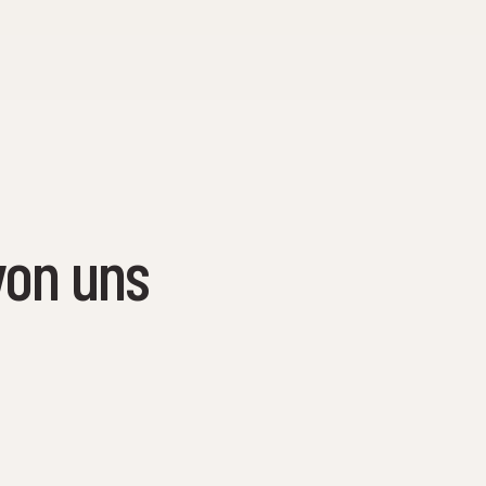
von uns
12. Mai 2025
Wir sagen Danke für eine weitere Woche voller
Leben, Lachen und einer wunderschönen