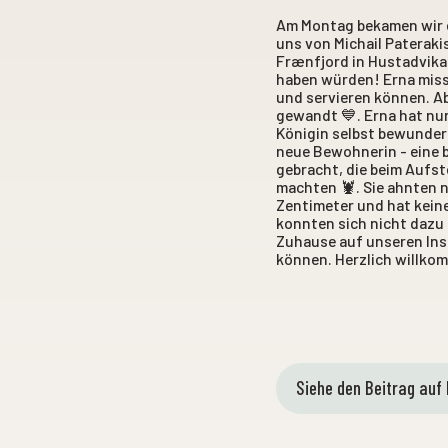
Am Montag bekamen wir 
uns von Michail Pateraki
Frænfjord in Hustadvika,
haben würden! Erna miss
und servieren können. Ab
gewandt 💙. Erna hat nu
Königin selbst bewunder
neue Bewohnerin - eine 
gebracht, die beim Aufst
machten 🦞. Sie ahnten n
Zentimeter und hat kein
konnten sich nicht dazu
Zuhause auf unseren Ins
können. Herzlich willk
Siehe den Beitrag auf