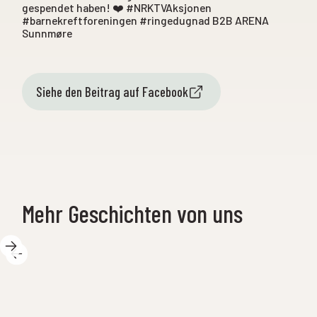
gespendet haben! ❤️ #NRKTVAksjonen
#barnekreftforeningen #ringedugnad B2B ARENA
Sunnmøre
Siehe den Beitrag auf Facebook
Mehr Geschichten von uns
12. M
14. Mai 2025
das
Wir s
Es gibt so viel Spannendes bei