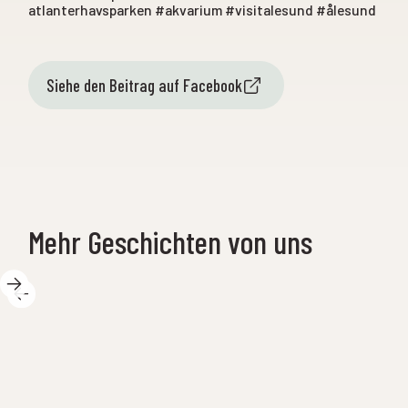
atlanterhavsparken #akvarium #visitalesund #ålesund
Siehe den Beitrag auf Facebook
Mehr Geschichten von uns
12. M
14. Mai 2025
das
Wir s
Es gibt so viel Spannendes bei
 Hier
Woche
Wissenszentrum pro Tag – und
e
einer