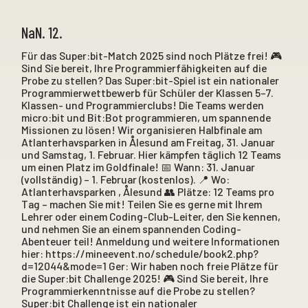
NaN. 12.
Für das Super:bit-Match 2025 sind noch Plätze frei! 🎮
Sind Sie bereit, Ihre Programmierfähigkeiten auf die
Probe zu stellen? Das Super:bit-Spiel ist ein nationaler
Programmierwettbewerb für Schüler der Klassen 5–7.
Klassen- und Programmierclubs! Die Teams werden
micro:bit und Bit:Bot programmieren, um spannende
Missionen zu lösen! Wir organisieren Halbfinale am
Atlanterhavsparken in Ålesund am Freitag, 31. Januar
und Samstag, 1. Februar. Hier kämpfen täglich 12 Teams
um einen Platz im Goldfinale! 📅 Wann: 31. Januar
(vollständig) – 1. Februar (kostenlos). 📍 Wo:
Atlanterhavsparken , Ålesund 👥 Plätze: 12 Teams pro
Tag – machen Sie mit! Teilen Sie es gerne mit Ihrem
Lehrer oder einem Coding-Club-Leiter, den Sie kennen,
und nehmen Sie an einem spannenden Coding-
Abenteuer teil! Anmeldung und weitere Informationen
hier: https://mineevent.no/schedule/book2.php?
d=12044&mode=1 Ger: Wir haben noch freie Plätze für
die Super:bit Challenge 2025! 🎮 Sind Sie bereit, Ihre
Programmierkenntnisse auf die Probe zu stellen?
Super:bit Challenge ist ein nationaler