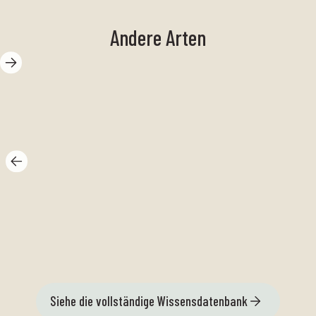
Andere Arten
Glatte
Kegelschnecke
Be
Siehe die vollständige Wissensdatenbank