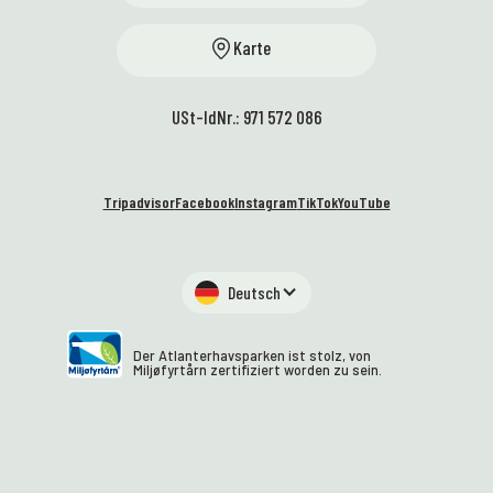
Karte
USt-IdNr.: 971 572 086
Tripadvisor
Facebook
Instagram
TikTok
YouTube
Deutsch
Der Atlanterhavsparken ist stolz, von
Miljøfyrtårn zertifiziert worden zu sein.